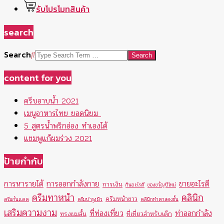
รับโปรโมทสินค้า
search
Search
content for you
ครีบอาบน้ำ 2021
เมนูอาหารไทย ยอดนิยม
5 สูตรน้ำพริกอ่อง ทำเองได้
แชมพูแก้ผมร่วง 2021
ป้ายกำกับ
การหารายได้
การออกกำลังกาย
ขายอะไรดี
การเงิน
กินอะไรดี
ของขวัญปีใหม่
ครีมทาหน้า
คลินิก
ครีมหน้าขาว
ครีมกันแดด
ครีมบำรุงผิว
คลินิกทำตาสองชั้น
เสริมความงาม
ที่ท่องเที่ยว
ท่าออกกำลัง
ทรงผมสั้น
ที่เที่ยวสำหรับเด็ก