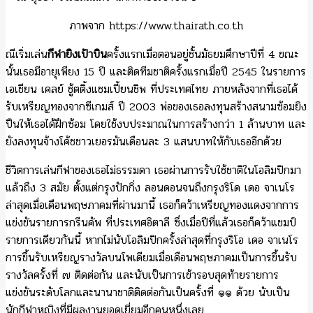
ภาพจาก https://www.thairath.co.th
ณีเริ่มเล่น
กีฬายิงเป้าบิน
ครั้งแรกเมื่อตอนอยู่ชั้นมัธยมศึกษาปีที่ 4 ขณะ
นั้นเธอมีอายุเพียง 15 ปี และติดทีมชาติครั้งแรกเมื่อปี 2545 ในรายการ
เอเชียน เคลย์ ชู้ตติ้งแชมเปี้ยนชิพ ที่ประเทศไทย ภายหลังจากที่เธอได้
รับเหรียญทองจากซีเกมส์ ปี 2003 พ่อของเธอลงทุนสร้างสนามซ้อมยิง
ปืนให้เธอได้ฝึกซ้อม โดยใช้งบประมาณในการสร้างกว่า 1 ล้านบาท และ
ยังลงทุนจ้างโค้ชชาวเยอรมันเดือนละ 3 แสนบาทให้กับเธออีกด้วย
ชีวิตการเล่นกีฬาของเธอไม่ธรรมดา เธอผ่านการรับใช้ชาติในโอลิมปิกมา
แล้วถึง 3 สมัย ตั้งแต่กรุงปักกิ่ง ลอนดอนจนถึงกรุงริโด เดอ จาเนโร
ล่าสุดเมื่อเดือนพฤษภาคมที่ผ่านมานี้ เธอก็คว้าเหรียญทองแดงจากการ
แข่งขันรายการกรีนคัพ ที่ประเทศอิตาลี ซึ่งเมื่อปีที่แล้วเธอก็คว้าแชมป์
รายการเดียวกันนี้ หากไม่นับโอลิมปิกครั้งล่าสุดที่กรุงริโอ เดอ จาเนโร
การขึ้นรับเหรียญรางวัลบนโพเดียมเมื่อเดือนพฤษภาคมเป็นการขึ้นรับ
รางวัลครั้งที่ ๗ ติดต่อกัน และนับเป็นการเข้ารอบสุดท้ายรายการ
แข่งขันระดับโลกและนานาชาติติดต่อกันเป็นครั้งที่ ๑๑ ด้วย นับเป็น
นักกีฬาหญิงที่มีผลงานยอดเยี่ยมอีกคนหนึ่งเลย