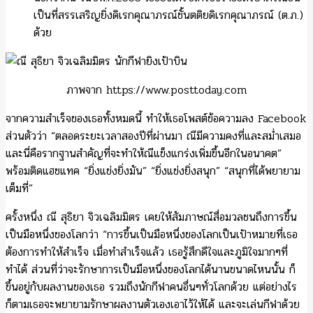
เป็นที่สรรเสริญยิ่งดิเรกคุณาภรณ์ชั้นตติยดิเรกคุณาภรณ์ (ต.ภ.)
ด้วย
ภาพจาก https://www.posttoday.com
จากความสำเร็จของเธอทั้งหมดนี้ ทำให้เธอโพสต์ข้อความลง Facebook
ส่วนตัวว่า “ตลอดระยะเวลาสองปีที่ผ่านมา ณีมีความคงที่และสม่ำเสมอ
และนี่คือรากฐานสำคัญที่จะทำให้ณีแข็งแกร่งเพิ่มขึ้นอีกในอนาคต”
พร้อมติดแฮชแทค “ยิ่งแข่งยิ่งมัน” “ยิ่งแข่งยิ่งสนุก” “สนุกที่ได้พยายาม
เต็มที่”
ครั้งหนึ่ง ณี สุธิยา จิวเฉลิมมิตร เคยให้สัมภาษณ์สื่อมวลชนถึงการขึ้น
เป็นมือหนึ่งของโลกว่า “การขึ้นเป็นมือหนึ่งของโลกเป็นเป้าหมายที่เธอ
ต้องการทำให้สำเร็จ เมื่อทำสำเร็จแล้ว เธอรู้สึกดีใจและภูมิใจมากๆที่
ทำได้ ส่วนที่ว่าจะรักษาการเป็นมือหนึ่งของโลกได้นานขนาดไหนนั้น ก็
ขึ้นอยู่กับผลงานของเธอ รวมถึงนักกีฬาคนอื่นๆทั่วโลกด้วย แต่อย่างไร
ก็ตามเธอจะพยายามรักษาผลงานตัวเองเอาไว้ให้ได้ และจะเล่นกีฬาด้วย