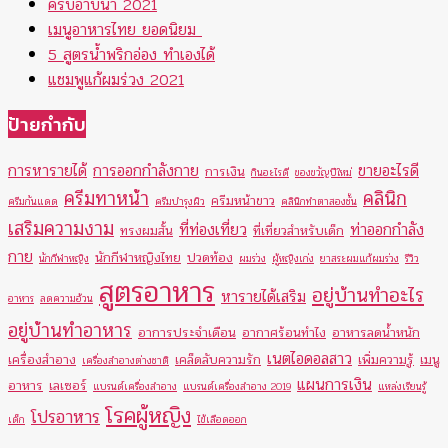
ครีบอาบน้ำ 2021
เมนูอาหารไทย ยอดนิยม
5 สูตรน้ำพริกอ่อง ทำเองได้
แชมพูแก้ผมร่วง 2021
ป้ายกำกับ
การหารายได้
การออกกำลังกาย
ขายอะไรดี
การเงิน
กินอะไรดี
ของขวัญปีใหม่
ครีมทาหน้า
คลินิก
ครีมหน้าขาว
ครีมกันแดด
ครีมบำรุงผิว
คลินิกทำตาสองชั้น
เสริมความงาม
ที่ท่องเที่ยว
ท่าออกกำลัง
ทรงผมสั้น
ที่เที่ยวสำหรับเด็ก
กาย
นักกีฬาหญิงไทย
ปวดท้อง
นักกีฬาหญิง
ผมร่วง
ผู้หญิงเก่ง
ยาสระผมแก้ผมร่วง
รีวิว
สูตรอาหาร
อยู่บ้านทำอะไร
หารายได้เสริม
อาหาร
ลดความอ้วน
อยู่บ้านทำอาหาร
อาการประจำเดือน
อากาศร้อนทำไง
อาหารลดน้ำหนัก
เนตไอดอลสาว
เครื่องสำอาง
เคล็ดลับความรัก
เพิ่มความรู้
เมนู
เครื่องสำอางต่างชาติ
แผนการเงิน
อาหาร
เลเซอร์
แบรนด์เครื่องสำอาง
แบรนด์เครื่องสำอาง 2019
แหล่งเรียนรู้
โรคผู้หญิง
โปรอาหาร
เด็ก
ไข้เลือดออก