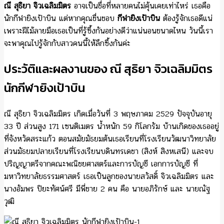
ณี สุธิยา จิวเฉลิมมิตร
อาจเป็นชื่อที่หลายคนไม่คุ้นเคยเท่าไหร่ เธอคือ
นักกีฬายิงเป้าบิน แต่หากคุณชื่นชอบ
กีฬายิงเป้าบิน
ต้องรู้จักเธอดีแน่
เพราะฝีไม้ลายมือเธอเป็นที่รู้ซึ้งกันอย่างดีว่าแน่นอนขนาดไหน วันนี้เรา
จะพาคุณไปรู้จักกับสาวคนนี้ให้ลึกซึ้งกันค่ะ
ประวัติและผลงานของ ณี สุธิยา จิวเฉลิมมิตร
นักกีฬายิงเป้าบิน
ณี สุธิยา จิวเฉลิมมิตร เกิดเมื่อวันที่ 3 พฤษภาคม 2529 ปัจจุบันอายุ
33 ปี ส่วนสูง 171 เซนติเมตร น้ำหนัก 59 กิโลกรัม บ้านเกิดของเธออยู่
ที่จังหวัดสระแก้ว ตอนสมัยมัธยมต้นเธอเรียนที่โรงเรียนวัฒนาวิทยาลัย
ส่วนมัธยมปลายเรียนที่โรงเรียนบดินทรเดชา (สิงห์ สิงหเสนี) และจบ
ปริญญาตรีจากคณะพณิชยศาสตร์และการบัญชี เอกการบัญชี ที่
มหาวิทยาลัยธรรมศาสตร์ เธอเป็นลูกของนายสวัสดิ์ จิวเฉลิมมิตร และ
นางอัมพร ปิยะทัศน์ศรี มีพี่ชาย 2 คน คือ นายอภิรักษ์ และ นายณัฐ
วุฒิ