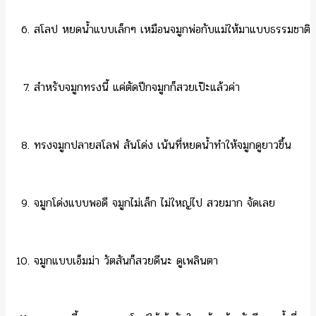
สโลป หยดน้ำแบบเล็กๆ เหมือนจมูกพ่อกับแม่ให้มาแบบธรรมชาติ
สำหรับจมูกทรงนี้ แค่ตัดปีกจมูกก็สวยเป๊ะแล้วค่า
ทรงจมูกปลายสโลฟ สันโด่ง เน้นที่หยดน้ำทำให้จมูกดูยาวขึ้น
จมูกโด่งแบบพอดี จมูกไม่เล็ก ไม่ใหญ่ไป สวยมาก จัดเลย
จมูกแบบเอ็มม่า วัตสันก็สวยดีนะ ดูเพลินตา