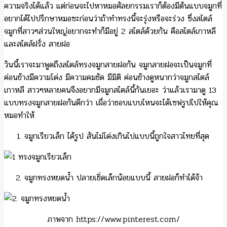
ความจริงได้แล้ว แต่ก่อนจะไปหาหมอศัลยกรรมเราก็ต้องมีต้นแบบจมูกที่
อยากได้ไปปรึกษาหมอซะก่อนว่าถ้าทำทรงนี้จะรุ่งหรือจะร่วง ซึ่งสไตล์
จมูกที่สาวๆส่วนใหญ่อยากจะทำก็มีอยู่ 2 สไตล์ด้วยกัน คือสไตล์เกาหลี
และสไตล์ฝรั่ง สายฝอ
วันนี้เราจะมาพูดถึงสไตล์ทรงจมูกสายฝอกัน จมูกสายฝอจะเป็นจมูกที่
ค่อนข้างมีความโด่ง มีความคมชัด มีมิติ ค่อนข้างดูหนากว่าจมูกสไตล์
เกาหลี สาวๆหลายคนจึงอยากมีจมูกสไตล์นี้กันเยอะ ว่าแล้วเรามาดู 13
แบบทรงจมูกสายฝอกันดีกว่า เผื่อว่าชอบแบบไหนจะได้เซฟรูปไปให้คุณ
หมอทำให้
จมูกเรียวเล็ก ได้รูป สันไม่โด่งเกินไปแบบนี้ถูกใจสาวไทยที่สุด
จมูกทรงหยดน้ำ ปลายเชิ่ดเล็กน้อยแบบนี้ สายฝอก็ทำได้จ้า
ภาพจาก https://www.pinterest.com/