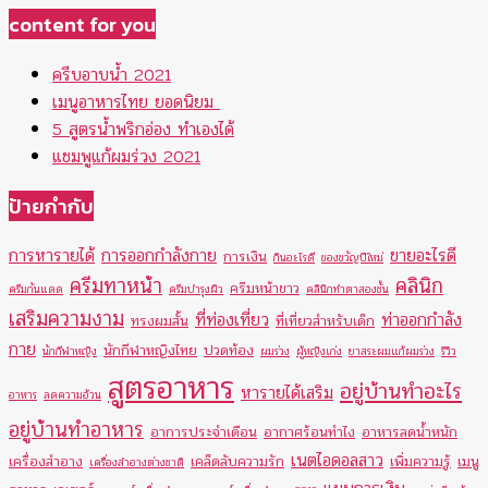
content for you
ครีบอาบน้ำ 2021
เมนูอาหารไทย ยอดนิยม
5 สูตรน้ำพริกอ่อง ทำเองได้
แชมพูแก้ผมร่วง 2021
ป้ายกำกับ
การหารายได้
การออกกำลังกาย
ขายอะไรดี
การเงิน
กินอะไรดี
ของขวัญปีใหม่
ครีมทาหน้า
คลินิก
ครีมหน้าขาว
ครีมกันแดด
ครีมบำรุงผิว
คลินิกทำตาสองชั้น
เสริมความงาม
ที่ท่องเที่ยว
ท่าออกกำลัง
ทรงผมสั้น
ที่เที่ยวสำหรับเด็ก
กาย
นักกีฬาหญิงไทย
ปวดท้อง
นักกีฬาหญิง
ผมร่วง
ผู้หญิงเก่ง
ยาสระผมแก้ผมร่วง
รีวิว
สูตรอาหาร
อยู่บ้านทำอะไร
หารายได้เสริม
อาหาร
ลดความอ้วน
อยู่บ้านทำอาหาร
อาการประจำเดือน
อากาศร้อนทำไง
อาหารลดน้ำหนัก
เนตไอดอลสาว
เครื่องสำอาง
เคล็ดลับความรัก
เพิ่มความรู้
เมนู
เครื่องสำอางต่างชาติ