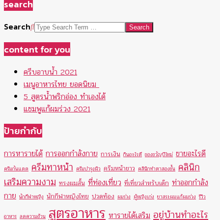
search
Search
content for you
ครีบอาบน้ำ 2021
เมนูอาหารไทย ยอดนิยม
5 สูตรน้ำพริกอ่อง ทำเองได้
แชมพูแก้ผมร่วง 2021
ป้ายกำกับ
การหารายได้
การออกกำลังกาย
ขายอะไรดี
การเงิน
กินอะไรดี
ของขวัญปีใหม่
ครีมทาหน้า
คลินิก
ครีมหน้าขาว
ครีมกันแดด
ครีมบำรุงผิว
คลินิกทำตาสองชั้น
เสริมความงาม
ที่ท่องเที่ยว
ท่าออกกำลัง
ทรงผมสั้น
ที่เที่ยวสำหรับเด็ก
กาย
นักกีฬาหญิงไทย
ปวดท้อง
นักกีฬาหญิง
ผมร่วง
ผู้หญิงเก่ง
ยาสระผมแก้ผมร่วง
รีวิว
สูตรอาหาร
อยู่บ้านทำอะไร
หารายได้เสริม
อาหาร
ลดความอ้วน