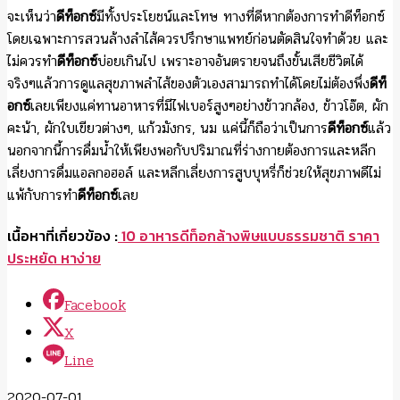
จะเห็นว่า
ดีท็อกซ์
มีทั้งประโยชน์และโทษ ทางที่ดีหากต้องการทำดีท็อกซ์
โดยเฉพาะการสวนล้างลำไส้ควรปรึกษาแพทย์ก่อนตัดสินใจทำด้วย และ
ไม่ควรทำ
ดีท็อกซ์
บ่อยเกินไป เพราะอาจอันตรายจนถึงขั้นเสียชีวิตได้
จริงๆแล้วการดูแลสุขภาพลำไส้ของตัวเองสามารถทำได้โดยไม่ต้องพึ่ง
ดีท็
อกซ์
เลยเพียงแค่ทานอาหารที่มีไฟเบอร์สูงๆอย่างข้าวกล้อง, ข้าวโอ๊ต, ผัก
คะน้า, ผักใบเขียวต่างๆ, แก้วมังกร, นม แค่นี้ก็ถือว่าเป็นการ
ดีท็อกซ์
แล้ว
นอกจากนี้การดื่มน้ำให้เพียงพอกับปริมาณที่ร่างกายต้องการและหลีก
เลี่ยงการดื่มแอลกอฮอล์ และหลีกเลี่ยงการสูบบุหรี่ก็ช่วยให้สุขภาพดีไม่
แพ้กับการทำ
ดีท็อกซ์
เลย
เนื้อหาที่เกี่ยวข้อง :
10 อาหารดีท็อกล้างพิษแบบธรรมชาติ ราคา
ประหยัด หาง่าย
Facebook
X
Line
2020-07-01