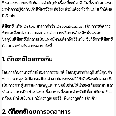
ซึ่งสาวๆหลายคนก็ให้ความสำคัญกับเรื่องนี้ซะด้วยสิ วันนี้เราก็เลยจะพา
มาทำความรู้จักกับเจ้า
ดีท็อกซ์
ว่าแท้จริงแล้วมันคืออะไรกันแน่ แล้วได้ผล
ดีจริงมั๊ย
ดีท็อกซ์
หรือ Detox มาจากคำว่า Detoxification เป็นการขจัดสาร
พิษและสิ่งแปลกปลอมออกจากร่างกายหรือการล้างพิษนั่นแหละ
ปัจจุบัน
ดีท็อกซ์
ได้กลายเป็นแพทย์ทางเลือกอีกวิธีหนึ่ง ซึ่งวิธีการ
ดีท็อกซ์
ก็สามารถทำได้หลากหลาย ดังนี้
1. ดีท็อกซ์โดยการกิน
โดยการกินอาหารที่สดใหม่จากธรรมชาติ โดยปรุงจากวัตถุดิบที่มีคุณค่า
ทางอาหารสูง ไม่มีสารเคมีตกค้าง ไม่ผ่านกรรมวิธีขัดสีหรือหมักดอง เพื่อ
เป็นการกระตุ้นการเผาผลาญและระบบขับถ่ายให้นำของเสียออกมา และ
นำสารอาหารดีๆเข้าไปแทน ซึ่งอาหารที่เหมาะสำหรับ
ดีท็อกซ์
ก็เช่น ข้าว
กล้อง, ผักใบเขียว, ผลไม้ตระกูลเบอร์รี่, พืชตระกูลถั่ว เป็นต้น
2. ดีท็อกซ์
โดยการอดอาหาร