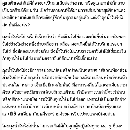
ดูแลตัวเองได้ไม่ดีก็อาจจะเป็นผลเสียต่อร่างกาย หรือดูแลมากไปก็กลาย
เป็นผลร้ายได้เช่นกัน เชื่อว่าหลายคนที่ได้ผ่านการเรียนวิชาสุขศึกษาและ
เพศศึกษามาตังแต่เด็กจะต้องรู้จักกันทุกคนอยู่แล้ว แต่เจ้าถุงน้ำในรังไข่
ล่ะ มันคืออะไร?
ถุงน้ำในรังไข่ หรือที่เรียกกันว่า ซีสต์ในรังไข่อาจจะเกิดขึ้นในภายในของ
รังไข่ข้างใดข้างหนึ่งซ้ายหรือขวา หรืออาจจะเกิดขึ้นได้ในบริเวณรอบๆ
รังไข่ ซึ่งมีสองแบบด้วยกัน ถึงน้ำในรังไข่แบบธรรมดาซึ่งไม่ใช่เชื้อมะเร็ง
กับถุงน้ำในรังไข่แบบอันตรายซึ่งก็คือแบบที่มีเชื้อมะเร็ง
ถุงน้ำในรังไข่จะมีอาการปวดแปลบหรือปวดเป็นๆหายๆ บริเวณท้องส่วน
ล่างในข้างที่เกิดถุงน้ำ หรือปวดท้องน้อยในช่วงมีรอบเดือนหรือก่อนหน้า
ปวดหลังส่วนล่าง เจ็บเมื่อมีเพศสัมพันธ์ มีอาหารคลื่นไส้และอาเจียนร่วม
ด้วย หรืออาจจะมีอาการเจ็บบริเวณเต้านม ถ้ามีอาการเหล่านี้ควรไปพบ
หรือปรึกษาแพทย์อย่ารอให้ถึงถุงน้ำในรังไข่แตก เพราะไม่เป็นผลดีอย่าง
แน่นอน หรือถ้ามีอาการเฉียบพลัน อย่างมีการปวดท้องน้อยที่รุนแรง
และมีไข้ อาเจียน เวียนศีรษะร่วมด้วยควรรีบไปพบแพทย์โดยด่วน
โดยถุงน้ำในรังไข่นั้นสามารถเกิดได้กับคุณผู้หญิงในทุกช่วงอายุ ซึ่งจะ