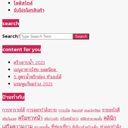
ไลฟ์สไตล์
รับโปรโมทสินค้า
search
Search
content for you
ครีบอาบน้ำ 2021
เมนูอาหารไทย ยอดนิยม
5 สูตรน้ำพริกอ่อง ทำเองได้
แชมพูแก้ผมร่วง 2021
ป้ายกำกับ
การหารายได้
การออกกำลังกาย
ขายอะไรดี
การเงิน
กินอะไรดี
ของขวัญปีใหม่
ครีมทาหน้า
คลินิก
ครีมหน้าขาว
ครีมกันแดด
ครีมบำรุงผิว
คลินิกทำตาสองชั้น
เสริมความงาม
ที่ท่องเที่ยว
ท่าออกกำลัง
ทรงผมสั้น
ที่เที่ยวสำหรับเด็ก