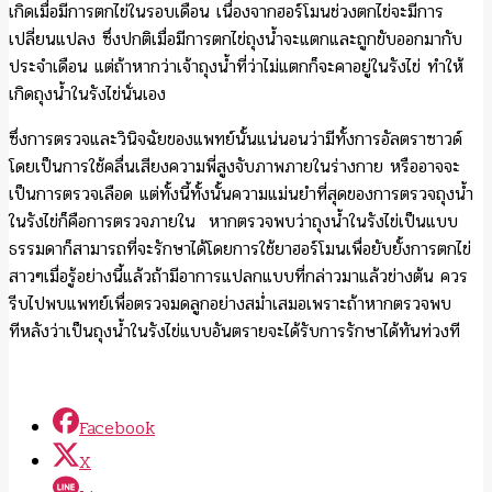
เกิดเมื่อมีการตกไข่ในรอบเดือน เนื่องจากฮอร์โมนช่วงตกไข่จะมีการ
เปลี่ยนแปลง ซึ่งปกติเมื่อมีการตกไข่ถุงน้ำจะแตกและถูกขับออกมากับ
ประจำเดือน แต่ถ้าหากว่าเจ้าถุงน้ำที่ว่าไม่แตกก็จะคาอยู่ในรังไข่ ทำให้
เกิดถุงน้ำในรังไข่นั่นเอง
ซึ่งการตรวจและวินิจฉัยของแพทย์นั้นแน่นอนว่ามีทั้งการอัลตราซาวด์
โดยเป็นการใช้คลื่นเสียงความพี่สูงจับภาพภายในร่างกาย หรืออาจจะ
เป็นการตรวจเลือด แต่ทั้งนี้ทั้งนั้นความแม่นยำที่สุดของการตรวจถุงน้ำ
ในรังไข่ก็คือการตรวจภายใน หากตรวจพบว่าถุงน้ำในรังไข่เป็นแบบ
ธรรมดาก็สามารถที่จะรักษาได้โดยการใช้ยาฮอร์โมนเพื่อยับยั้งการตกไข่
สาวๆเมื่อรู้อย่างนี้แล้วถ้ามีอาการแปลกแบบที่กล่าวมาแล้วข่างต้น ควร
รีบไปพบแพทย์เพื่อตรวจมดลูกอย่างสม่ำเสมอเพราะถ้าหากตรวจพบ
ทีหลังว่าเป็นถุงน้ำในรังไข่แบบอันตรายจะได้รับการรักษาได้ทันท่วงที
Facebook
X