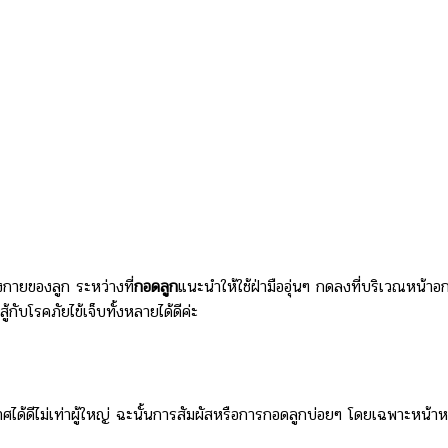
งกายของลูก ระหว่างที่
กอดลูก
แนะนำให้ใช้ฝ่ามืออุ่นๆ กดลงที่บริเวณหน้าอ
กับโรคภัยไข้เจ็บทั้งหลายได้ดีค่ะ
ศได้ดีไม่เท่าผู้ใหญ่ ฉะนั้นการสัมผัสหรือการกอดลูกบ่อยๆ โดยเฉพาะหน้