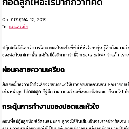
กอดลูกให้อะไรมากกว่าที่คิด
On:
กรกฎาคม 15, 2019
In:
แม่และเด็ก
ปฏิเสธไม่ได้เลยว่าการโอบกอดเป็นอะไรที่ทำให้หัวใจอบอุ่น รู้สึกถึงคว
ของพ่อกับแม่เท่านั้น แต่มันมีข้อดีมากกว่านี้อีกเยอะเลยล่ะค่ะ ว่าแล้ว เรา
ผ่อนคลายความเครียด
สังเกตมั๊ยคะว่าเจ้าตัวเล็กจะชอบงอแงให้เรากอดเขาตอนนอน พอเรากอดเด็กก
เห็นหน้าลูก ได้
กอดลูก
ก็รู้สึกว่าความเครียดทั้งหมดที่สะสมมาก็หายไป มั
กระตุ้นการทำงานของปอดและหัวใจ
ตอนที่แม่อุ้มลูกน้อยไว้ตรงแนบอก ลูกจะได้ยินเสียงชีพจรเราอย่างชัดเจน
ระบบการหายใจของลูกให้เป็นปกติ คุณแม่อาจตบหลังลูกน้อยเบาๆเป็นจังห