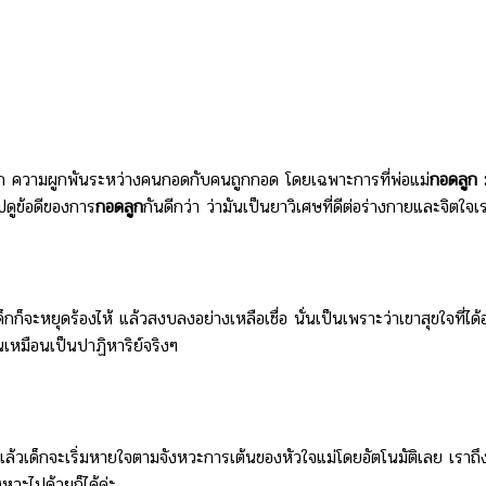
ามรัก ความผูกพันระหว่างคนกอดกับคนถูกกอด โดยเฉพาะการที่พ่อแม่
กอดลูก
ม
ไปดูข้อดีของการ
กอดลูก
กันดีกว่า ว่ามันเป็นยาวิเศษที่ดีต่อร่างกายและจิตใ
็จะหยุดร้องไห้ แล้วสงบลงอย่างเหลือเชื่อ นั่นเป็นเพราะว่าเขาสุขใจที่ได
นเหมือนเป็นปาฏิหาริย์จริงๆ
 แล้วเด็กจะเริ่มหายใจตามจังหวะการเต้นของหัวใจแม่โดยอัตโนมัติเลย เราถึ
วะไปด้วยก็ได้ค่ะ