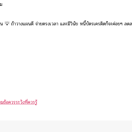
อม
การเงิน 💡 ถ้าวางแผนดี จ่ายตรงเวลา และมีวินัย หนี้บัตรเครดิตก็จะค่อยๆ 
ข้อควรระวังที่ควรรู้