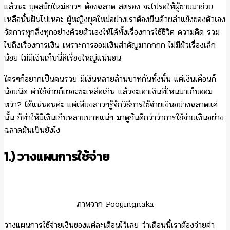
แล้วนะ ยุคสมัยใหม่สาวๆ ต้องฉลาด สตรอง จะไปรอให้ผู้ชายมาช่วย
เหลือนั้นฝันไปเหอะ ผู้หญิงยุคใหม่อย่างเราต้องยืนด้วยลำแข้งของตัวเอง
จัดการทุกสิ่งทุกอย่างด้วยตัวเองให้ได้ทั้งเรื่องการใช้ชีวิต ความคิด รวม
ไปถึงเรื่องการเงิน เพราะการออมเงินสำคัญมากกกก ไม่มีผัวเรื่องเล็ก
น้อย ไม่มีเงินเก็บนี่สิเรื่องใหญ่แน่นอน
ใครๆก็อยากเป็นคนรวย มีเงินหลายล้านบาทกันทั้งนั้น แต่เงินเดือนก็
น้อยนิด ค่าใช้จ่ายก็เยอะซะเหลือเกิน แล้วจะเอาเงินที่ไหนมาเก็บออม
หว่า? ได้แน่นอนค่ะ แค่เพียงสาวๆรู้จักวิธีการใช้จ่ายเงินอย่างฉลาดแค่
นั้น ก็ทำให้มีเงินเก็บหลายบาทแน่ๆ มาดูกันดีกว่าว่าการใช้จ่ายเงินอย่าง
ฉลาดมันเป็นยังไง
1.) วางแผนการใช้จ่าย
ภาพจาก Pooyingnaka
วางแผนการใช้จ่ายเงินของแต่ละเดือนไว้เลย ว่าเดือนนี้เราต้องจ่ายค่า