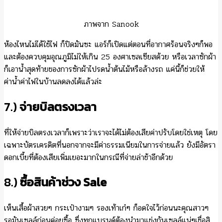
ภาพจาก Sanook
ห้องไหนไม่ได้ใช้ไฟ ก็ปิดมันซะ แอร์ก็เปิดแต่ตอนที่อากาศร้อนจริงๆก็พอ
และต้องควบคุมอุณภูมิไม่ให้เกิน 25 องศาเซลเซียสด้วย หรือเวลาซักผ้า
ก็เอาน้ำสุดท้ายของการซักผ้าไปรดน้ำต้นไม้หรือล้างรถ แค่นี้ก็ช่วยให้
ค่าน้ำค่าไฟในบ้านลดลงได้แล้วล่ะ
7.)
จ่ายบิลตรงเวลา
ที่ให้จ่ายบิลตรงเวลาก็เพราะว่าเราจะได้ไม่ต้องเสียค่าปรับโดยใช่เหตุ โดย
เฉพาะบัตรเครดิตที่นอกจากจะมีค่าธรรมเนียมในการจ่ายแล้ว ยังมีอัตรา
ดอกเบี้ยที่ต้องเสียเพิ่มเยอะมากในกรณีที่จ่ายล่าช้าอีกด้วย
8.)
ซื้อสินค้าช่วง
Sale
เห็นเสื้อผ้าสวยๆ กระเป๋างามๆ รองเท้าเก๋ๆ ก็อดใจไว้ก่อนนะคุณสาวๆ
รอมันเซลล์ก่อนค่อยซื้อ ซึ่งทุกแบรนด์ต้องนำมาแข่งกันเซลล์แน่ๆเชื่อสิ