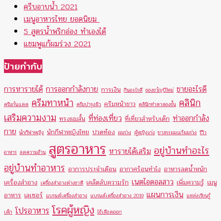
ครีบอาบน้ำ 2021
เมนูอาหารไทย ยอดนิยม
5 สูตรน้ำพริกอ่อง ทำเองได้
แชมพูแก้ผมร่วง 2021
ป้ายกำกับ
การหารายได้
การออกกำลังกาย
ขายอะไรดี
การเงิน
กินอะไรดี
ของขวัญปีใหม่
ครีมทาหน้า
คลินิก
ครีมหน้าขาว
ครีมกันแดด
ครีมบำรุงผิว
คลินิกทำตาสองชั้น
เสริมความงาม
ที่ท่องเที่ยว
ท่าออกกำลัง
ทรงผมสั้น
ที่เที่ยวสำหรับเด็ก
กาย
นักกีฬาหญิงไทย
ปวดท้อง
นักกีฬาหญิง
ผมร่วง
ผู้หญิงเก่ง
ยาสระผมแก้ผมร่วง
รีวิว
สูตรอาหาร
อยู่บ้านทำอะไร
หารายได้เสริม
อาหาร
ลดความอ้วน
อยู่บ้านทำอาหาร
อาการประจำเดือน
อากาศร้อนทำไง
อาหารลดน้ำหนัก
เนตไอดอลสาว
เครื่องสำอาง
เคล็ดลับความรัก
เพิ่มความรู้
เมนู
เครื่องสำอางต่างชาติ
แผนการเงิน
อาหาร
เลเซอร์
แบรนด์เครื่องสำอาง
แบรนด์เครื่องสำอาง 2019
แหล่งเรียนรู้
โรคผู้หญิง
โปรอาหาร
เด็ก
ไข้เลือดออก