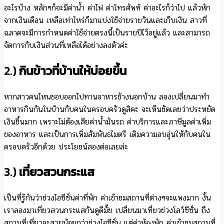
อะไรบ้าง หลักๆก็จะมีค่าน้ำ ค่าไฟ ค่าโทรศัพท์ ค่าอะไรก็ว่าไป แล้วหัก
จากเงินเดือน เหลือเท่าไหร่ก็มาแบ่งใช้จ่ายรายวันและเก็บเงิน สาวที่
ฉลาดจะมีการกำหนดค่าใช้จ่ายตรงนี้เป็นรายปีไว้อยู่แล้ว และสามารถ
จัดการกับเงินส่วนที่เหลือได้อย่างลงตัวค่ะ
2.)
กินข้าวที่บ้านให้บ่อยขึ้น
หากสาวคนไหนชอบออกไปทานอาหารข้างนอกบ้าน ลองเปลี่ยนมาทำ
อาหารกินกันในบ้านกับคนในครอบครัวดูสิคะ จะเห็นชัดเลยว่าประหยัด
เงินขึ้นมาก เพราะไม่ต้องเสียค่าน้ำมันรถ ค่าบริการและภาษีมูลค่าเพิ่ม
ของอาหาร และเป็นการเพิ่มสัมพันธไมตรี เติมความอบอุ่นให้กับคนใน
ครอบครัวอีกด้วย ประโยชน์สองต่อเลยล่ะ
3.)
เที่ยวสวนกระแส
เป็นที่รู้กันว่าช่วงไฮซีซั่นค่าที่พัก ค่าเข้าชมสถานที่ต่างๆจะแพงมาก งั้น
เราลองมาเที่ยวสวนกระแสกันดูดีมั๊ย เปลี่ยนมาเที่ยวช่วงโลว์ซีซั่น ถึง
สถานที่เที่ยวจะสวยน้อยกว่าช่วงไฮซีซั่น แต่ค่าห้องพัก ค่าเข้าชมสถานที่