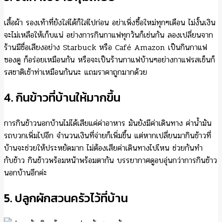
เสื้อผ้า รองเท้าที่ยังใส่ได้ก็ใส่ไปก่อน อย่าเพิ่งซื้อใหม่ทุกๆเดือน ไม่งั้นเงิน
จะไม่เหลือให้เก็บแน่ อย่างการกินกาแฟทุกวันก็เช่นกัน ลองเปลี่ยนจาก
ร้านมีชื่อเสียงอย่าง Starbuck หรือ Café Amazon เป็นกินกาแฟ
ซองดู ก็อร่อยเหมือนกัน หรือจะเป็นร้านกาแฟบ้านๆอย่างกาแฟรสเข็นก็
รสชาติเข้าท่าเหมือนกันนะ แถมราคาถูกมากด้วย
4. กินข้าวที่บ้านให้มากขึ้น
การกินข้าวนอกบ้านไม่ได้เสียแค่ค่าอาหาร มันยังมีค่าเดินทาง ค่าน้ำมัน
รถบวกเพิ่มไปอีก จำนวนเงินที่จ่ายก็เพิ่มขึ้น แต่หากเปลี่ยนมากินข้าวที่
บ้านจะช่วยให้ประหยัดมาก ไม่ต้องเสียค่าเดินทางไปไหน ช่วยกันทำ
กับข้าว กินข้าวพร้อมหน้าพร้อมตากัน บรรยากาศดูอบอุ่นกว่าการกินข้าว
นอกบ้านอีกค่ะ
5. ปลูกผักสวนครัวไว้ที่บ้าน