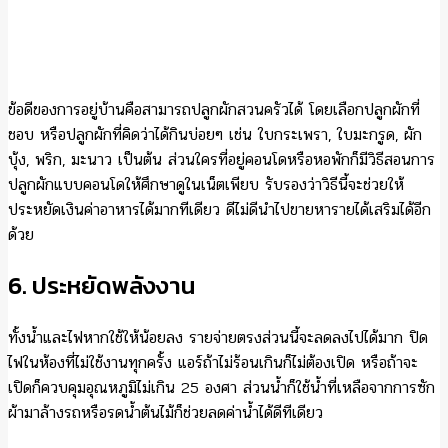
ข้อดีของการอยู่บ้านคือสามารถปลูกผักสวนครัวได้ โดยเลือกปลูกผักที่
ชอบ หรือปลูกผักที่คิดว่าได้กินบ่อยๆ เช่น ใบกระเพรา, ใบมะกรูด, ผัก
บุ้ง, พริก, มะนาว เป็นต้น ส่วนใครที่อยู่คอนโดหรือหอพักก็มีวิธีสอนการ
ปลูกผักแบบคอนโดให้ศึกษาดูในเน็ตเพียบ รับรองว่าวิธีนี้จะช่วยให้
ประหยัดเงินค่าอาหารได้มากทีเดียว ดีไม่ดีนำไปขายหารายได้เสริมได้อีก
ด้วย
6. ประหยัดพลังงาน
ทั้งน้ำและไฟหากใช้ให้น้อยลง รายจ่ายตรงส่วนนี้จะลดลงไปได้มาก ปิด
ไฟในห้องที่ไม่ใช้งานทุกครั้ง แอร์ถ้าไม่ร้อนเกินก็ไม่ต้องเปิด หรือถ้าจะ
เปิดก็ควบคุมอุณหภูมิไม่เกิน 25 องศา ส่วนน้ำก็ใช้น้ำที่เหลือจากการซัก
ผ้ามาล้างรถหรือรดน้ำต้นไม้ก็ช่วยลดค่าน้ำได้ดีทีเดียว