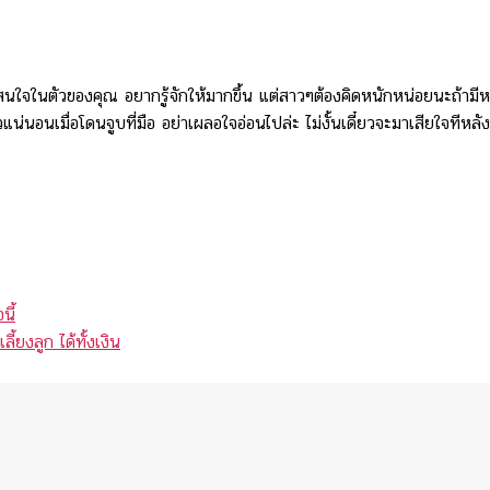
ามสนใจในตัวของคุณ อยากรู้จักให้มากขึ้น แต่สาวๆต้องคิดหนักหน่อยนะถ้ามีห
นอนเมื่อโดนจูบที่มือ อย่าเผลอใจอ่อนไปล่ะ ไม่งั้นเดี๋ยวจะมาเสียใจทีหลัง ไ
นี้
้ยงลูก ได้ทั้งเงิน