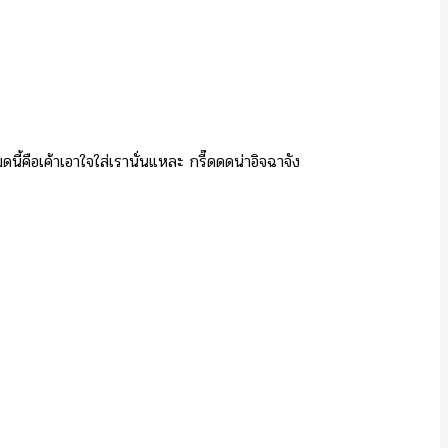
คือเค้าเอาใจใส่เรานั่นแหละ กรี๊ดดดน่าอิจฉาจัง