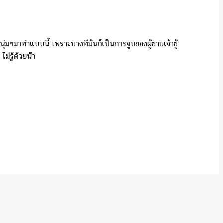
นุ่มๆมาทำแบบนี้ เพราะบางทีมันก็เป็นการจูบของผู้ชายเจ้าชู้
ม่รู้ด้วยน๊า