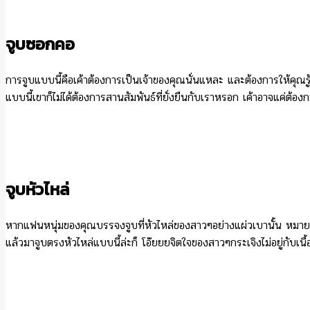
จูบซอกคอ
การจูบแบบนี้คือเค้าต้องการเป็นเจ้าของคุณนั่นแหละ และต้องการให้คุณรู้
แบบนี้เขาก็ไม่ได้ต้องการสานสัมพันธ์ที่ยั่งยืนกับเราหรอก เค้าอาจแค่ต้อง
จูบหัวไหล่
หากแฟนหนุ่มของคุณบรรจงจูบที่หัวไหล่ของสาวๆอย่างแผ่วเบานั้น หมายควา
แล้วมาจูบตรงหัวไหล่แบบนี้ล่ะก็ โอ๊ยยยจิตใจของสาวๆกระเจิงไม่อยู่กับเนื้