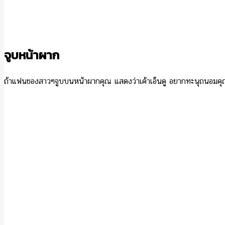
จูบหน้าผาก
ถ้าแฟนของสาวๆจูบบนหน้าผากคุณ แสดงว่าเค้าเอ็นดู อยากทะนุถนอมคุณ จะ