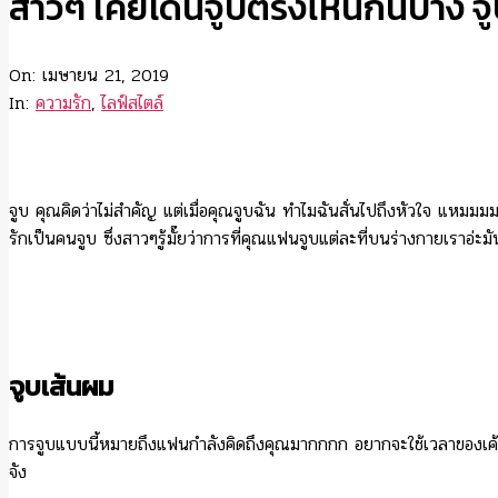
สาวๆ เคยโดนจูบตรงไหนกันบ้าง จู
On:
เมษายน 21, 2019
In:
ความรัก
,
ไลฟ์สไตล์
จูบ คุณคิดว่าไม่สำคัญ แต่เมื่อคุณจูบฉัน ทำไมฉันสั่นไปถึงหัวใจ แหมม
รักเป็นคนจูบ ซึ่งสาวๆรู้มั๊ยว่าการที่คุณแฟนจูบแต่ละที่บนร่างกายเราอ
จูบเส้นผม
การจูบแบบนี้หมายถึงแฟนกำลังคิดถึงคุณมากกกก อยากจะใช้เวลาของเค้า
จัง