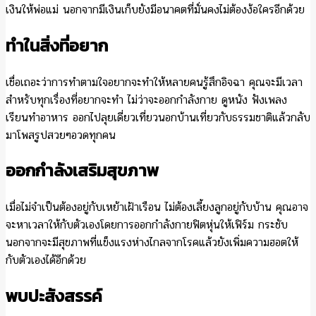
เงินให้พ่อแม่ นอกจากมีเงินเก็บยังมีอนาคตที่มั่นคงไม่ต้องง้อใครอีกด้วย
ทำในสิ่งที่อยาก
เชื่อเถอะว่าการทำตามใจอยากจะทำให้หลายคนรู้สึกอิจฉา คุณจะมีเวลา
สำหรับทุกเรื่องที่อยากจะทำ ไม่ว่าจะออกกำลังกาย ดูหนัง ฟังเพลง
เรียนทำอาหาร ออกไปลุยเดี่ยวเที่ยวนอกบ้านเที่ยวกับธรรมชาติแล้วกลับ
มาโพสรูปสวยๆอวดทุกคน
ออกกำลังเสริมสุขภาพ
เมื่อไม่จำเป็นต้องอยู่กับเหย้าเฝ้าเรือน ไม่ต้องเลี้ยงลูกอยู่กับบ้าน คุณอาจ
จะหาเวลาให้กับตัวเองโดยการออกกำลังกายฟิตหุ่นให้เฟิร์ม กระชับ
นอกจากจะมีสุขภาพที่แข็งแรงห่างไกลจากโรคแล้วยังเพิ่มความฮอตให้
กับตัวเองได้อีกด้วย
พบปะสังสรรค์