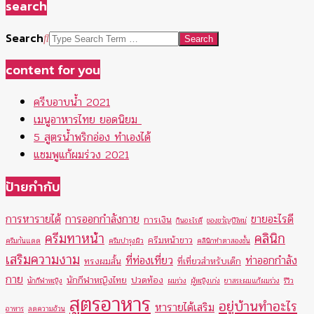
search
Search
content for you
ครีบอาบน้ำ 2021
เมนูอาหารไทย ยอดนิยม
5 สูตรน้ำพริกอ่อง ทำเองได้
แชมพูแก้ผมร่วง 2021
ป้ายกำกับ
การหารายได้
การออกกำลังกาย
ขายอะไรดี
การเงิน
กินอะไรดี
ของขวัญปีใหม่
ครีมทาหน้า
คลินิก
ครีมหน้าขาว
ครีมกันแดด
ครีมบำรุงผิว
คลินิกทำตาสองชั้น
เสริมความงาม
ที่ท่องเที่ยว
ท่าออกกำลัง
ทรงผมสั้น
ที่เที่ยวสำหรับเด็ก
กาย
นักกีฬาหญิงไทย
ปวดท้อง
นักกีฬาหญิง
ผมร่วง
ผู้หญิงเก่ง
ยาสระผมแก้ผมร่วง
รีวิว
สูตรอาหาร
อยู่บ้านทำอะไร
หารายได้เสริม
อาหาร
ลดความอ้วน