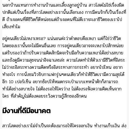
นอกบ้านแทนการทำงานบ้านและเลี้ยงลูกอยู่บ้าน สาวโสดไม่ใช่เรื่องผิด
ปกติแต่เป็นเรื่องที่สาวโสดอย่างเรานั้นเลือกเอง การมีคนรักก็เป็นเรื่องที่
ดี ถ้าเจอคนที่ดีชีวิตก็ดีหน่อยแต่ถ้าเจอคนที่ไม่ดีเราจะเอาชีวิตของเราไป
เสี่ยงทำไม
อยู่คนเดียวไม่เหงาเหรอ? แน่นอนค่ะว่าคำตอบคือเหงา แต่ก็ใช่ว่าชีวิต
โสดของเรานั้นจะไม่มีคนอื่นเลย การอยู่คนเดียวอาจจะเหงาไปสักหน่อย
แต่รับรองว่าถ้าปรับความคิดสักนิดจะรับมือกับความเหงาได้อย่างสบาย
และยังดูมีความสุขจนน่าอิจฉาเลยล่ะ ความโสดทำให้ตัวเรามีชีวิตที่อิสระ
ไม่ว่าจะอิสระทางความคิดหรืออิสระทางการกระทำ อยากไปไหน อยาก
ทำอะไร การนั่งชมวิวจิบกาแฟกรุ่นๆคนเดียวก็ทำให้ชีวิตเรามีความสุขได้
อีก 10 เปอร์เซ็น อยากช้อปให้หมดกระเป๋าแบบเทหน้าตักก็สามารถ
ทำได้อย่างสบายใจ ไม่ต้องรอให้ใครว่าง ไม่ต้องรอฟังความคิดเห็นจาก
ใคร ที่สำคัญไม่ต้องคอยระวังความรู้สึกของอีกคน
มีงานที่ดีมีอนาคต
สาวโสดอย่างเราไม่จำเป็นจะต้องมารอให้ใครออกเงิน ทำงานเก็บเงิน ส่ง