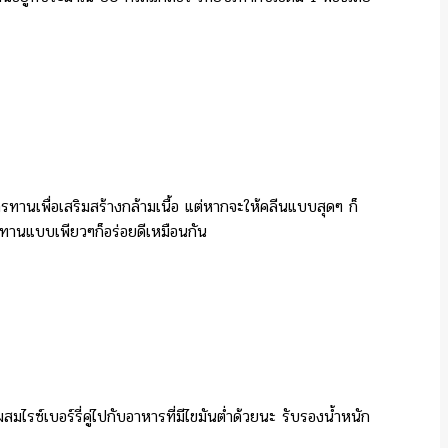
การทานเพื่อเสริมสร้างกล้ามเนื้อ แต่หากจะให้คลีนแบบสุดๆ ก็
จะทานแบบเพียวๆก็อร่อยดีเหมือนกัน
มไรซ์เบอร์รี่คู่ไปกับอาหารที่มีไขมันต่ำด้วยนะ รับรองน้ำหนัก