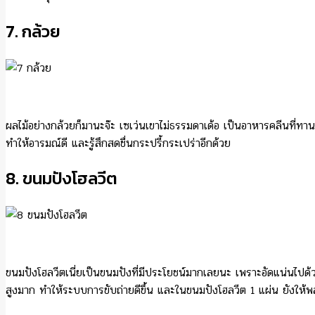
7. กล้วย
ผลไม้อย่างกล้วยก็มานะจ๊ะ เซเว่นเขาไม่ธรรมดาเด้อ เป็นอาหารคลีนที่ทาน
ทำให้อารมณ์ดี และรู้สึกสดชื่นกระปรี้กระเปร่าอีกด้วย
8. ขนมปังโฮลวีต
ขนมปังโฮลวีตเนี่ยเป็นขนมปังที่มีประโยชน์มากเลยนะ เพราะอัดแน่นไปด้วยเ
สูงมาก ทำให้ระบบการขับถ่ายดีขึ้น และในขนมปังโฮลวีต 1 แผ่น ยังให้พลัง