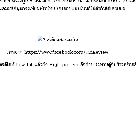
ากๆ หรืออยู่ในช่วงที่ออกกำลังกายหนักๆ ก็อาจจะเพิ่มอกไก่เป็น 2 ชิ้นต่อมื
กสด และอกไก่นุ่มกระเทียมพริกไทย ใครชอบแบบไหนก็ไปตำกันได้เลยยยย
ภาพจาก https://www.facebook.com/TidReview
ูตรดีไลท์ Low fat แล้วยัง High protein อีกด้วย จะทานคู่กับข้าวหรือสลั