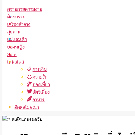
ความสวยความงาม
ศัลยกรรม
เครื่องสำอาง
สุขภาพ
แม่และเด็ก
ยอดหญิง
Sale
ไลฟ์สไตล์
การเงิน
ความรัก
ท่องเที่ยว
สัตว์เลี้ยง
อาหาร
ติดต่อโฆษณา