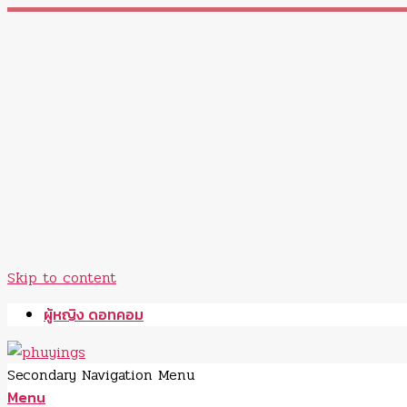
Skip to content
ผู้หญิง ดอทคอม
Secondary Navigation Menu
Menu