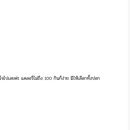
จไปเลยค่ะ แคลอรี่ไม่ถึง 100 กินก็ง่าย มีให้เลือกทั้งปอก