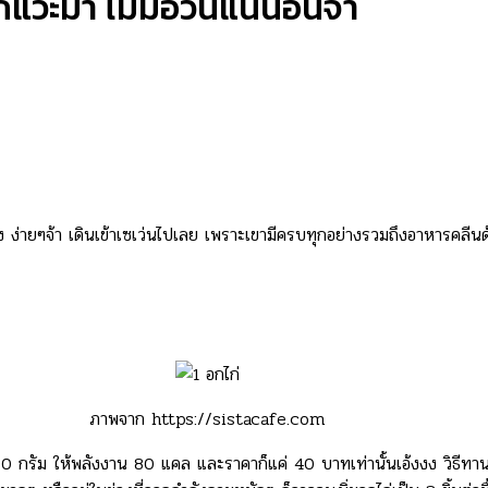
ก็แวะมา ไม่มีอ้วนแน่นอนจ้า
อง ง่ายๆจ้า เดินเข้าเซเว่นไปเลย เพราะเขามีครบทุกอย่างรวมถึงอาหารคลีน
ภาพจาก https://sistacafe.com
นาด 90 กรัม ให้พลังงาน 80 แคล และราคาก็แค่ 40 บาทเท่านั้นเอ้งงง วิธีท