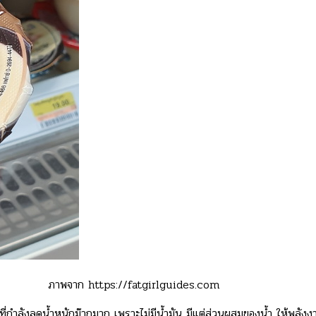
ภาพจาก https://fatgirlguides.com
คนที่กำลังลดน้ำหนักม๊ากมาก เพราะไม่มีน้ำมัน มีแต่ส่วนผสมของน้ำ ให้พลัง