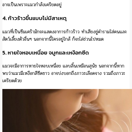
อาจเป็นเพราะแมวกำลังเครียดอยู่
4. ก้าวร้าวขึ้นแบบไม่มีสาเหตุ
แมวที่เป็นซึมเศร้ามักจะแสดงอาการก้าวร้าว ทำเสียงขู่คำรามใส่คนและ
สัตว์เลี้ยงตัวอื่นๆ นอกจากนี้ใครอยู่ใกล้ ก็จะไล่ข่วนไปหมด
5. หายใจหอบเหนื่อย จมูกและเหงือกซีด
แมวจะมีอาการหายใจหอบเหนื่อย แลบลิ้นเหมือนสุนัข นอกจากนี้หาก
พบว่าแมวมีเหงือกสีซีดขาว อาจบ่งบอกถึงภาวะเลือดจาง รวมถึงภาวะ
เครียดด้วย