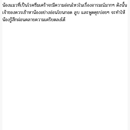
น้องแมวที่เป็นโรคซึมเศร้าจะมีความอ่อนไหวในเรื่องอารมณ์มากๆ ดังนั้น
เจ้าของควรเข้าหาน้องอย่างอ่อนโยนกอด ลูบ และพูดคุยบ่อยๆ จะทำให้
น้องรู้สึกผ่อนคลายความเครียดลงได้
ภาพจาก https://tonkit360.com
การป้องกันโรคซึมเศร้าในแมว
1. ให้ความรัก ความใส่ใจ
อย่างที่บอกว่าการเลี้ยงแมวก็เหมือนการเลี้ยงลูก เจ้าของควรจะให้ความ
รัก ความอบอุ่นให้แมวมากๆ เพราะแมวก็เป็นสิ่งมีชีวิตที่มีหัวใจเช่นกัน
กับคน
2. สร้างสภาพแวดล้อมที่ดี