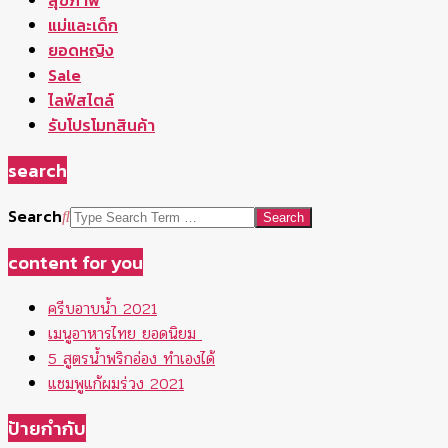
การหารายได้
การออกกำลังกาย
ขายอะไรดี
การเงิน
กินอะไรดี
ของขวัญปีใหม่
ครีมทาหน้า
คลินิก
ครีมหน้าขาว
ครีมกันแดด
ครีมบำรุงผิว
คลินิกทำตาสองชั้น
เสริมความงาม
ที่ท่องเที่ยว
ท่าออกกำลัง
ทรงผมสั้น
ที่เที่ยวสำหรับเด็ก
กาย
นักกีฬาหญิงไทย
ปวดท้อง
นักกีฬาหญิง
ผมร่วง
ผู้หญิงเก่ง
ยาสระผมแก้ผมร่วง
รีวิว
สูตรอาหาร
อยู่บ้านทำอะไร
หารายได้เสริม
อาหาร
ลดความอ้วน
อยู่บ้านทำอาหาร
อาการประจำเดือน
อากาศร้อนทำไง
อาหารลดน้ำหนัก
เนตไอดอลสาว
เครื่องสำอาง
เคล็ดลับความรัก
เพิ่มความรู้
เมนู
เครื่องสำอางต่างชาติ
แผนการเงิน
อาหาร
เลเซอร์
แบรนด์เครื่องสำอาง
แบรนด์เครื่องสำอาง 2019
แหล่งเรียนรู้
โรคผู้หญิง
โปรอาหาร
เด็ก
ไข้เลือดออก
Copyright © phuyings.com. All rights reserved.