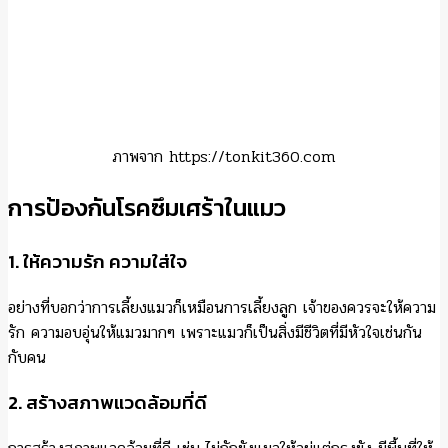
การสร้างสภาพแวดล้อมที่ดี เช่น ไม่กักขังแมวให้อยู่แต่กรงขัง มีพื้นที่ให้
วิ่งเล่น เปลี่ยนกระบะทรายเพื่อสุขภาพที่ดีของน้อง เปลี่ยนภาชนะที่ใช้
บ้าง แค่นี้ก็ทำให้แมวรู้สึกผ่อนคลายได้แล้ว
3. หมั่นสังเกตพฤติกรรม
หากสังเกตว่าแมวมีพฤติกรรมเปลี่ยนไปจากเดิม เช่น จากที่เคยร่าเริง
กลายเป็นซึม ไม่เล่น หรือมีนิสัยดุร้ายขึ้น ควรพาไปพบสัตวแพทย์ทันที
การดูแลแมวที่ป่วยเป็นโรคซึมเศร้าอาจต้องใช้เวลาและความอดทน แต่
หากเจ้าของดูแลด้วยความรัก ความเอาใจใส่ ก็จะทำให้แมวหายเป็นปกติ
และกลับมามีความสุขได้อีกครั้งอย่างแน่นอน