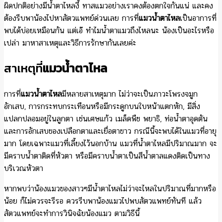
ผิดปกติอย่างมีน้ำตาไหลงี้ ทาสแมวอย่างเราคงต้องตกใจกันแน่ และคง
ต้องรีบพาน้องไปหาสัตวแพทย์ด่วนเลย การที่
แมวน้ำตาไหล
เป็นอาการที่
พบได้บ่อยเหมือนกัน แต่เอ๊ ทำไมน้ำตาแมวถึงไหลนะ น้องเป็นอะไรหรือ
เปล่า มาหาสาเหตุและวิธีการรักษากันเลยค่ะ
สาเหตุที่
แมวน้ำตาไหล
การที่
แมวน้ำตาไหล
มีหลายสาเหตุมาก ไม่ว่าจะเป็นภาวะโพรงจมูก
อักเสบ, การกระทบกระเทือนหรือมีกระดูกบนใบหน้าแตกหัก, มีสิ่ง
แปลกปลอมอยู่ในลูกตา เช่นเศษแก้ว เมล็ดพืช พยาธิ, ท่อน้ำตาอุดตัน
และการอักเสบของเปลือกตาและเยื่อตาขาว กรณีนี้จะพบได้ในแมวที่อายุ
มาก โดยเฉพาะแมวที่เลี้ยงไว้นอกบ้าน แมวที่น้ำตาไหลมีปริมาณมาก จะ
มีคราบน้ำตาติดที่หัวตา หรือมีคราบน้ำตาเป็นสีน้ำตาลแดงติดเป็นทาง
บริเวณหัวตา
หากพบว่าน้องแมวของสาวๆมีน้ำตาไหลไม่ว่าจะไหลในปริมาณที่มากหรือ
น้อย ก็ไม่ควรจะรีรอ ควรรีบพาน้องแมวไปพบสัตวแพทย์ทันที แล้ว
สัตวแพทย์จะทำการวินิจฉัยน้องแมว ตามวิธีนี้