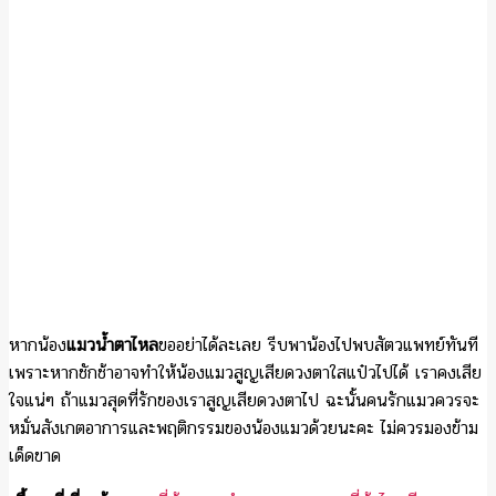
หากน้อง
แมวน้ำตาไหล
ขออย่าได้ละเลย รีบพาน้องไปพบสัตวแพทย์ทันที
เพราะหากชักช้าอาจทำให้น้องแมวสูญเสียดวงตาใสแป๋วไปได้ เราคงเสีย
ใจแน่ๆ ถ้าแมวสุดที่รักของเราสูญเสียดวงตาไป ฉะนั้นคนรักแมวควรจะ
หมั่นสังเกตอาการและพฤติกรรมของน้องแมวด้วยนะคะ ไม่ควรมองข้าม
เด็ดขาด