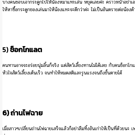
บางคนชอบเอากระดูกไปให้น้องหมาแทะเล่น หยุดเลยค่ะ คราวหน้าอย่าเอาก
ให้หาซื้อกระดูกของเล่นมาให้น้องแทะจะดีกว่าค่ะ ไม่เป็นอันตรายต่อน้องด
5)
ช็อกโกแลต
คนทานอาจจะอร่อยนุ่มลิ้นก็จริง แต่สัตว์เลี้ยงทานไม่ได้เลย กับคนช็อกโ
หัวใจสัตว์เลี้ยงเต้นเร็ว จนทำให้หมดสติและรุนแรงจนถึงขั้นตายได้
6) ถ่านไฟฉาย
เมื่อสาวๆเปลี่ยนถ่านไฟฉายเสร็จแล้วก็อย่าลืมทิ้งอันเก่าให้เป็นที่ด้