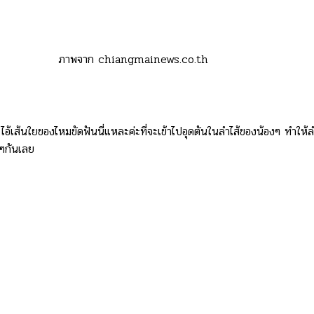
ภาพจาก chiangmainews.co.th
อ้เส้นใยของไหมขัดฟันนี่แหละค่ะที่จะเข้าไปอุดตันในลำไส้ของน้องๆ ทำให้ล
อๆกันเลย