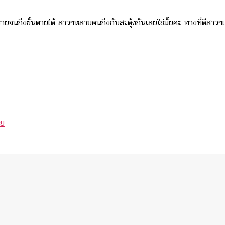
รายจนถึงขั้นตายได้ สาวๆหลายคนถึงกับสะดุ้งกันเลยใช่มั๊ยคะ ทางที่ดีสาวๆเก็
อย