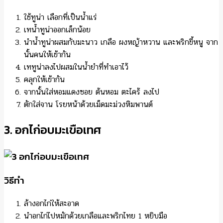
ใช้ทูน่า เลือกที่เป็นน้ำแร่
เทน้ำทูน่าออกเล็กน้อย
นำน้ำทูน่าผสมกับมะนาว เกลือ ผงหญ้าหวาน และพริกขี้หนู จาก
นั้นคนให้เข้ากัน
เททูน่าลงไปผสมในน้ำยำที่ทำเอาไว้
คลุกให้เข้ากัน
จากนั้นใส่หอมแดงซอย ต้นหอม ตะไคร้ ลงไป
ตักใส่จาน โรยหน้าด้วยเม็ดมะม่วงหิมพานต์
3. อกไก่อบมะเขือเทศ
วิธีทำ
ล้างอกไก่ให้สะอาด
นำอกไก่ไปหมักด้วยเกลือและพริกไทย 1 หยิบมือ