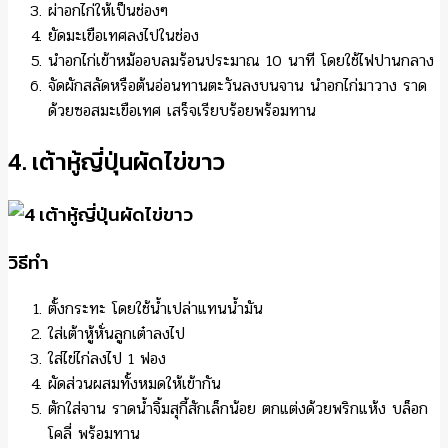
ผ่าอกไก่ให้เป็นช่องๆ
ยัดมะเขือเทศลงไปในช่อง
นำอกไก่เข้าหม้ออบลมร้อนประมาณ 10 นาที โดยใช้ไฟปานกลาง
จัดผักสลัดหรือต้นอ่อนทานตะวันลงบนจาน นำอกไก่มาวาง ราด
ด้วยซอสมะเขือเทศ เสร็จเรียบร้อยพร้อมทาน
4. เต้าหู้ญี่ปุ่นผัดไข่ขาว
วิธีทำ
ตั้งกระทะ โดยใช้น้ำเปล่าแทนน้ำมัน
ใส่เต้าหู้หั่นลูกเต๋าลงไป
ใส่ไข่ไก่ลงไป 1 ฟอง
ผัดส่วนผสมทั้งหมดให้เข้ากัน
ตักใส่จาน ราดน้ำจิ้มสุกี้สักเล็กน้อย ตกแต่งด้วยพริกแห้ง บล็อก
โคลี่ พร้อมทาน