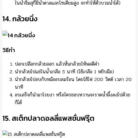
ในน้ำจิ้มสุกี้มีน้ำตาลและโซเดียมสูง จะทำให้ตัวบวมน้ำได้)
14. กล้วยนึ่ง
วิธีทำ
ปอกเปลือกกล้วยออก แล้วหั่นกล้วยให้พอดีคำ
นำกล้วยไปแช่ในน้ำเกลือ 5 นาที (ใช้เกลือ 1 หยิบมือ)
นำกล้วยไปอบกับหม้ออบลมร้อน โดยใช้ไฟ 200 วัตต์ เวลา 20
นาที
อบเสร็จก็นำมาโรยงา หรือใครชอบหวานจะราดน้ำผึ้งลงไปด้วย
ก็ได้
15. สเต็กปลาดอลลี่แพสชั่นฟรุ๊ต