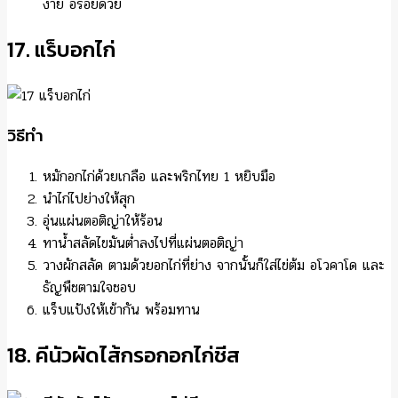
ง่าย อร่อยด้วย
17. แร็บอกไก่
วิธีทำ
หมักอกไก่ด้วยเกลือ และพริกไทย 1 หยิบมือ
นำไก่ไปย่างให้สุก
อุ่นแผ่นตอติญ่าให้ร้อน
ทาน้ำสลัดไขมันต่ำลงไปที่แผ่นตอติญ่า
วางผักสลัด ตามด้วยอกไก่ที่ย่าง จากนั้นก็ใส่ไข่ต้ม อโวคาโด และ
ธัญพืชตามใจชอบ
แร็บแป้งให้เข้ากัน พร้อมทาน
18. คีนัวผัดไส้กรอกอกไก่ชีส