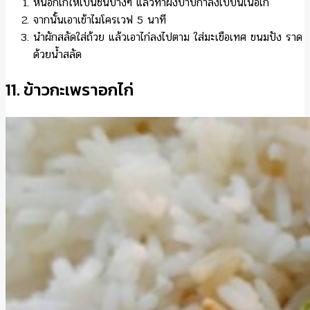
หั่นอกไก่ให้เป็นชิ้นบางๆ แล้วทาผงปาปิก้าลงไปบนเนื้อไก่
จากนั้นเอาเข้าไมโครเวฟ 5 นาที
นำผักสลัดใส่ถ้วย แล้วเอาไก่ลงไปตาม ใส่มะเขือเทศ ขนมปัง ราด
ด้วยน้ำสลัด
11. ข้าวกะเพราอกไก่