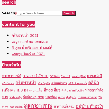
search
Search
content for you
ครีบอาบน้ำ 2021
เมนูอาหารไทย ยอดนิยม
5 สูตรน้ำพริกอ่อง ทำเองได้
แชมพูแก้ผมร่วง 2021
ป้ายกำกับ
การหารายได้
การออกกำลังกาย
ขายอะไรดี
การเงิน
กินอะไรดี
ของขวัญปีใหม่
ครีมทาหน้า
คลินิก
ครีมหน้าขาว
ครีมกันแดด
ครีมบำรุงผิว
คลินิกทำตาสองชั้น
เสริมความงาม
ที่ท่องเที่ยว
ท่าออกกำลัง
ทรงผมสั้น
ที่เที่ยวสำหรับเด็ก
กาย
นักกีฬาหญิงไทย
ปวดท้อง
นักกีฬาหญิง
ผมร่วง
ผู้หญิงเก่ง
ยาสระผมแก้ผมร่วง
รีวิว
สูตรอาหาร
อยู่บ้านทำอะไร
หารายได้เสริม
อาหาร
ลดความอ้วน