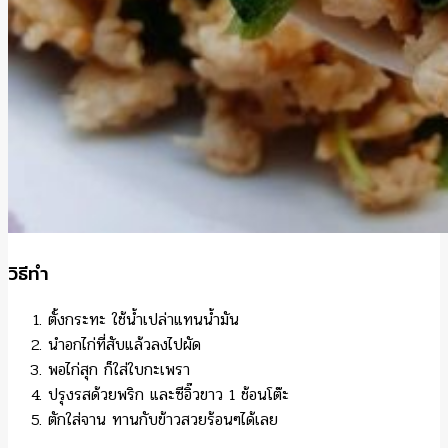
วิธีทำ
ตั้งกระทะ ใช้น้ำเปล่าแทนน้ำมัน
นำอกไก่ที่สับแล้วลงไปผัด
พอไก่สุก ก็ใส่ใบกะเพรา
ปรุงรสด้วยพริก และซีอิ๊วขาว 1 ช้อนโต๊ะ
ตักใส่จาน ทานกับข้าวสวยร้อนๆได้เลย