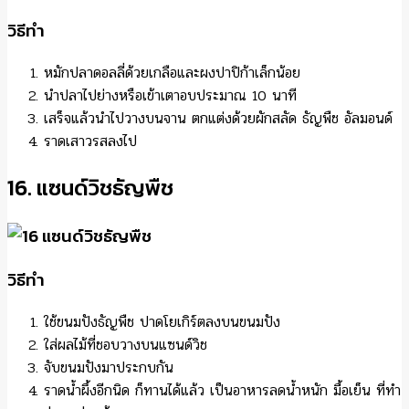
วิธีทำ
หมักปลาดอลลี่ด้วยเกลือและผงปาปิก้าเล็กน้อย
นำปลาไปย่างหรือเข้าเตาอบประมาณ 10 นาที
เสร็จแล้วนำไปวางบนจาน ตกแต่งด้วยผักสลัด ธัญพืช อัลมอนด์
ราดเสาวรสลงไป
16. แซนด์วิชธัญพืช
วิธีทำ
ใช้ขนมปังธัญพืช ปาดโยเกิร์ตลงบนขนมปัง
ใส่ผลไม้ที่ชอบวางบนแซนด์วิช
จับขนมปังมาประกบกัน
ราดน้ำผึ้งอีกนิด ก็ทานได้แล้ว เป็นอาหารลดน้ำหนัก มื้อเย็น ที่ทำ