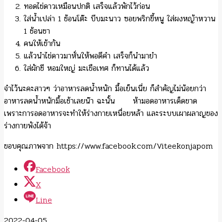
ทอดไข่ดาวเหมือนปกติ เสร็จแล้วพักไว้ก่อน
ใส่น้ำเปล่า 1 ช้อนโต๊ะ บีบมะนาว ซอยพริกขี้หนู ใส่ผงหญ้าหวาน
1 ช้อนชา
คนให้เข้ากัน
แล้วนำไข่ดาวมาหั่นให้พอดีคำ เสร็จก็นำมายำ
ใส่ผักชี หอมใหญ่ มะเขือเทศ ก็ทานได้แล้ว
จำไว้นะคะสาวๆ ว่าอาหารลดน้ำหนัก มื้อเย็นเนี่ย ก็สำคัญไม่น้อยกว่า
อาหารลดน้ำหนักมื้อเช้าเลยน๊า ฉะนั้น ห้ามอดอาหารเด็ดขาด
เพราะการอดอาหารจะทำให้ร่างกายเหนื่อยหล้า และระบบเผาผลาญของ
ร่างกายพังได้จ้า
ขอบคุณภาพจาก https://www.facebook.com/Viteekonjapom
Facebook
X
Line
2022-04-05