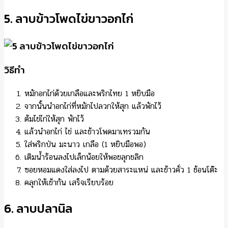
5. ลาบข้าวโพดไข่ขาวอกไก่
วิธีทำ
หมักอกไก่ด้วยเกลือและพริกไทย 1 หยิบมือ
จากนั้นนำอกไก่ที่หมักไปลวกให้สุก แล้วพักไว้
ต้มไข่ไก่ให้สุก พักไว้
แล้วนำอกไก่ ไข่ และข้าวโพดมาเทรวมกัน
ใส่พริกป่น มะนาว เกลือ (1 หยิบมือพอ)
เติมน้ำร้อนลงไปเล็กน้อยให้พอขลุกขลิก
ซอยหอมแดงใส่ลงไป ตามด้วยสาระแหน่ และข้าวคั่ว 1 ช้อนโต๊ะ
คลุกให้เข้ากัน เสร็จเรียบร้อย
6. ลาบปลานิล