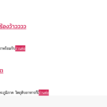
 ร้องว้าวววว
มาพร้อมกับ
อ่านต่อ
ิต
ะภูมิภาค วัตถุดิบอาหารก็ไ
อ่านต่อ