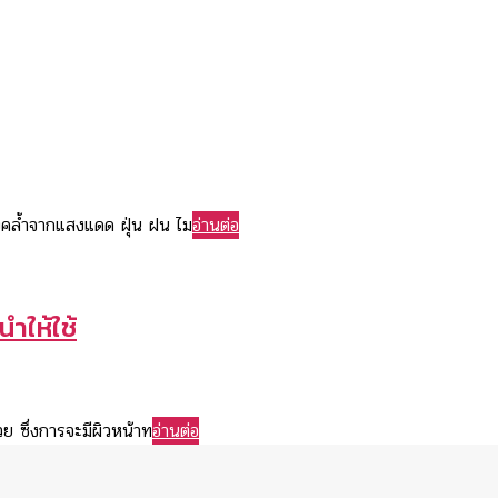
องคล้ำจากแสงแดด ฝุ่น ฝน ไม
อ่านต่อ
นำให้ใช้
วย ซึ่งการจะมีผิวหน้าท
อ่านต่อ