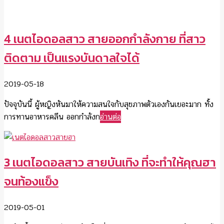
4 เนตไอดอลสาว สายออกกำลังกาย ที่สาว
ติดตาม เป็นแรงบันดาลใจได้
2019-05-18
ปัจจุบันนี้ ผู้หญิงหันมาให้ความสนใจกับสุขภาพตัวเองกันเยอะมาก ทั้ง
การทานอาหารคลีน ออกกำลังก
อ่านต่อ
3 เนตไอดอลสาว สายบันเทิง ที่จะทำให้คุณฮา
จนท้องแข็ง
2019-05-01